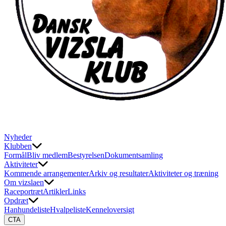
Nyheder
Klubben
Formål
Bliv medlem
Bestyrelsen
Dokumentsamling
Aktiviteter
Kommende arrangementer
Arkiv og resultater
Aktiviteter og træning
Om vizslaen
Raceportræt
Artikler
Links
Opdræt
Hanhundeliste
Hvalpeliste
Kenneloversigt
CTA