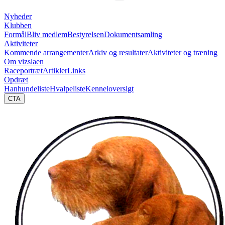
Nyheder
Klubben
Formål
Bliv medlem
Bestyrelsen
Dokumentsamling
Aktiviteter
Kommende arrangementer
Arkiv og resultater
Aktiviteter og træning
Om vizslaen
Raceportræt
Artikler
Links
Opdræt
Hanhundeliste
Hvalpeliste
Kenneloversigt
CTA