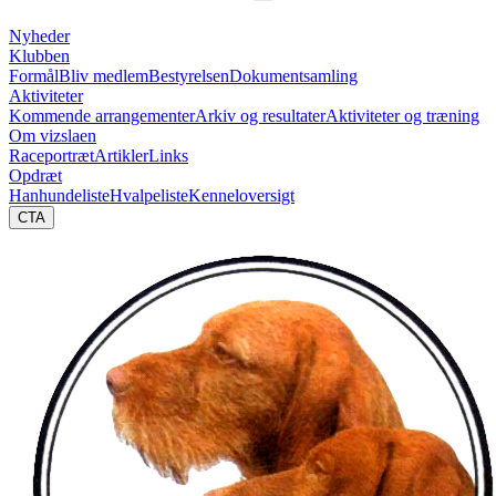
Nyheder
Klubben
Formål
Bliv medlem
Bestyrelsen
Dokumentsamling
Aktiviteter
Kommende arrangementer
Arkiv og resultater
Aktiviteter og træning
Om vizslaen
Raceportræt
Artikler
Links
Opdræt
Hanhundeliste
Hvalpeliste
Kenneloversigt
CTA