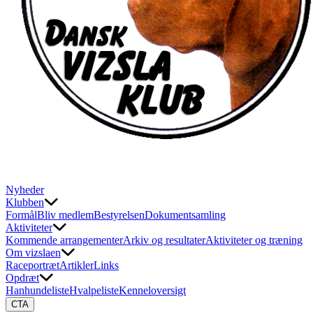
Nyheder
Klubben
Formål
Bliv medlem
Bestyrelsen
Dokumentsamling
Aktiviteter
Kommende arrangementer
Arkiv og resultater
Aktiviteter og træning
Om vizslaen
Raceportræt
Artikler
Links
Opdræt
Hanhundeliste
Hvalpeliste
Kenneloversigt
CTA