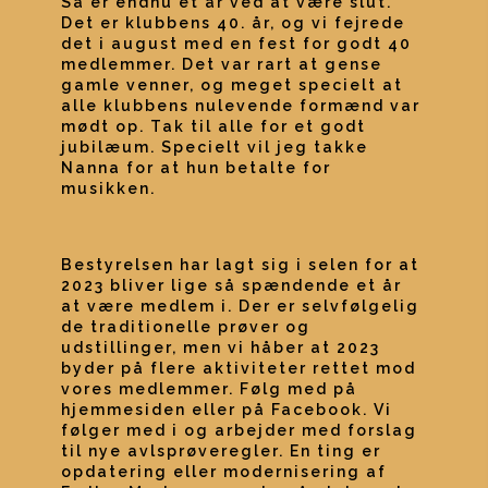
Så er endnu et år ved at være slut. 
Det er klubbens 40. år, og vi fejrede 
det i august med en fest for godt 40 
medlemmer. Det var rart at gense 
gamle venner, og meget specielt at 
alle klubbens nulevende formænd var 
mødt op. Tak til alle for et godt 
jubilæum. Specielt vil jeg takke 
Nanna for at hun betalte for 
musikken.
Bestyrelsen har lagt sig i selen for at 
2023 bliver lige så spændende et år 
at være medlem i. Der er selvfølgelig 
de traditionelle prøver og 
udstillinger, men vi håber at 2023 
byder på flere aktiviteter rettet mod 
vores medlemmer. Følg med på 
hjemmesiden eller på Facebook. Vi 
følger med i og arbejder med forslag 
til nye avlsprøveregler. En ting er 
opdatering eller modernisering af 